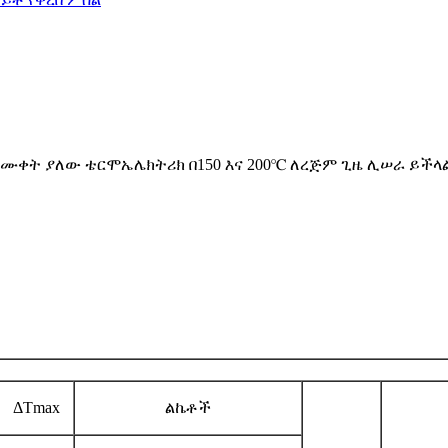
ሙቀት ያለው ቴርሞኤሌክትሪክ በ150 እና 200℃ ለረጅም ጊዜ ሊሠራ ይችላል
ΔTmax
ልኬቶች