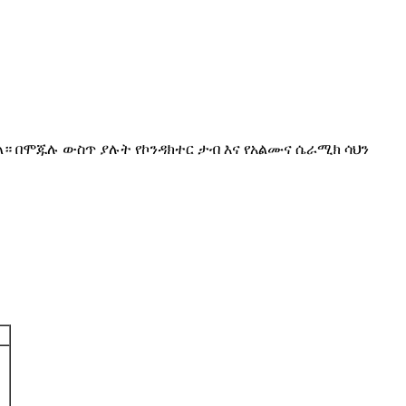
። በሞጁሉ ውስጥ ያሉት የኮንዳክተር ታብ እና የአልሙና ሴራሚክ ሳህን