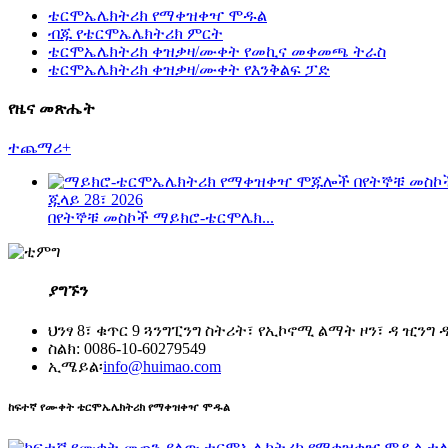
ቴርሞኤሌክትሪክ የማቀዝቀዣ ሞዱል
ብጁ የቴርሞኤሌክትሪክ ምርት
ቴርሞኤሌክትሪክ ቀዝቃዛ/ሙቀት የመኪና መቀመጫ ትራስ
ቴርሞኤሌክትሪክ ቀዝቃዛ/ሙቀት የእንቅልፍ ፓድ
የዜና መጽሔት
ተጨማሪ+
ጁላይ 28፣ 2026
በየትኞቹ መስኮች ማይክሮ-ቴርሞሌክ...
ያግኙን
ህንፃ 8፣ ቁጥር 9 ጓንግፒንግ ስትሪት፣ የኢኮኖሚ ልማት ዞን፣ ዳ ዢንግ
ስልክ: 0086-10-60279549
ኢሜይል፡
info@huimao.com
ከፍተኛ የሙቀት ቴርሞኤሌክትሪክ የማቀዝቀዣ ሞዱል