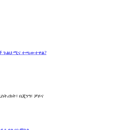
 ዲስትሪክት፣ ቤጂንግ፣ ቻይና