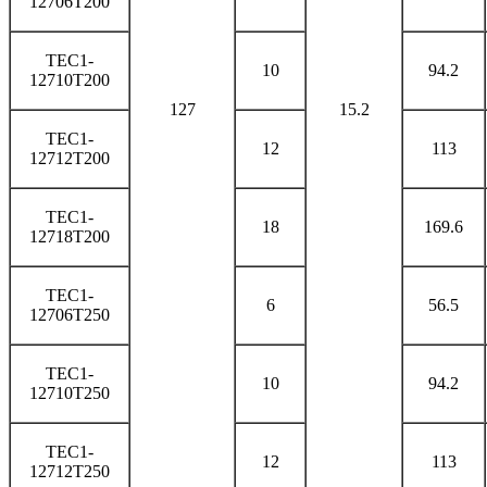
12706T200
TEC1-
10
94.2
12710T200
127
15.2
TEC1-
12
113
12712T200
TEC1-
18
169.6
12718T200
TEC1-
6
56.5
12706T250
TEC1-
10
94.2
12710T250
TEC1-
12
113
12712T250