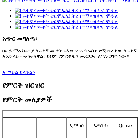
አጭር መግለጫ፡
በሁይ ማኦ ኩባንያ ከፍተኛ ሙቀት ባለው የብየዳ ፍሰት የሚመረተው ከፍተኛ 
አንድ ላይ ተቀላቅለዋል፣ ይህም የምርቶቹን መረጋጋት ለማረጋገጥ ነው።
ኢሜይል ይላኩልን
የምርት ዝርዝር
የምርት መለያዎች
ኢማክስ
ኡማክስ
Qcmax