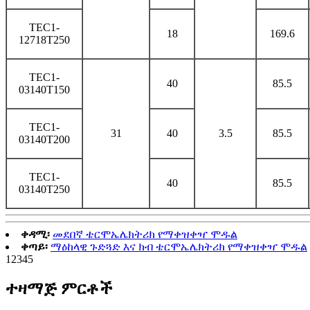
TEC1-
18
169.6
12718T250
TEC1-
40
85.5
03140T150
TEC1-
31
40
3.5
85.5
03140T200
TEC1-
40
85.5
03140T250
ቀዳሚ፡
መደበኛ ቴርሞኤሌክትሪክ የማቀዝቀዣ ሞዱል
ቀጣይ፡
ማዕከላዊ ጉድጓድ እና ክብ ቴርሞኤሌክትሪክ የማቀዝቀዣ ሞዱል
1
2
3
4
5
ተዛማጅ ምርቶች