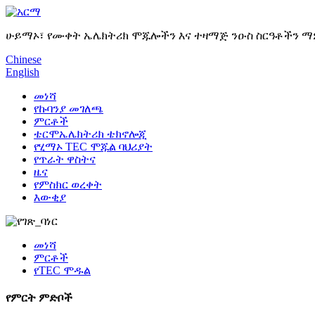
ሁይማኦ፣ የሙቀት ኤሌክትሪክ ሞጁሎችን እና ተዛማጅ ንዑስ ስርዓቶችን 
Chinese
English
መነሻ
የኩባንያ መገለጫ
ምርቶች
ቴርሞኤሌክትሪክ ቴክኖሎጂ
የሂማኦ TEC ሞጁል ባህሪያት
የጥራት ዋስትና
ዜና
የምስክር ወረቀት
እውቂያ
መነሻ
ምርቶች
የTEC ሞዱል
የምርት ምድቦች