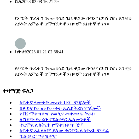
ቤሌ
2023.02.08 16:21:29
የምርት ጥራትን በተመሳሳይ ጊዜ ዋጋው በጣም ርካሽ የሆነ እንዲህ
አይነት አምራች በማግኘታችን በጣም ደስተኞች ነን።
ካትሪን
2023.01.21 02:38:41
የምርት ጥራትን በተመሳሳይ ጊዜ ዋጋው በጣም ርካሽ የሆነ እንዲህ
አይነት አምራች በማግኘታችን በጣም ደስተኞች ነን።
ተዛማጅ ፍለጋ
ከፍተኛ የሙቀት መጠን TEC ሞጁሎች
ከቻይና የመጡ የሙቀት ኤሌክትሪክ ሞጁሎች
የTE ማቀዝቀዣ የመኪና መቀመጫ ትራስ
ለሽያጭ የቀረቡ የፔልቲየር ኤለመንቶች
ቴርሞኤሌክትሪክ የማቀዝቀዣ ቺፕ
ከፍተኛ አፈጻጸም ያለው ቴርሞኤሌክትሪክ ሞዱል
ፔልቲየር ማቀዝቀዣ