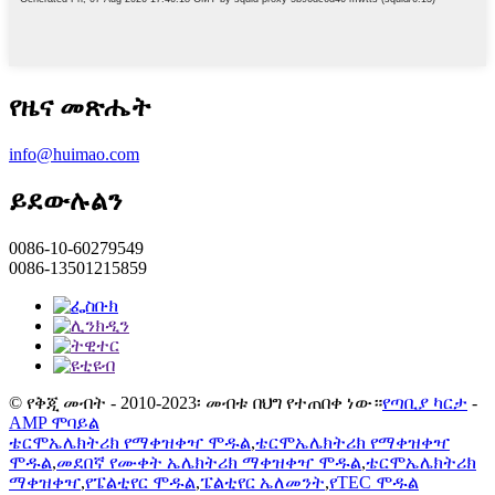
የዜና መጽሔት
info@huimao.com
ይደውሉልን
0086-10-60279549
0086-13501215859
© የቅጂ መብት - 2010-2023፡ መብቱ በህግ የተጠበቀ ነው።
የጣቢያ ካርታ
-
AMP ሞባይል
ቴርሞኤሌክትሪክ የማቀዝቀዣ ሞዱል
,
ቴርሞኤሌክትሪክ የማቀዝቀዣ
ሞዱል
,
መደበኛ የሙቀት ኤሌክትሪክ ማቀዝቀዣ ሞዱል
,
ቴርሞኤሌክትሪክ
ማቀዝቀዣ
,
የፔልቲየር ሞዱል
,
ፔልቲየር ኤለመንት
,
የTEC ሞዱል