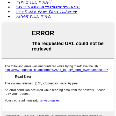
ማይክሮ TEC ሞጁሎች
የቴርሞኤሌክትሪክ ማቀዝቀዣ ሞዱል ግዢ
ከፍተኛ ኃይል ያለው ፔልቲየር ኤለመንት
አነስተኛ የTEC ሞዱል