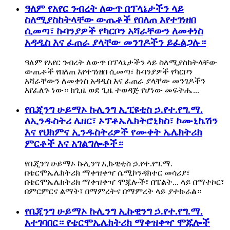
ዓለም የአየር ንብረት ለውጥ በፕላኔታችን ላይ
ስለሚያስከትላቸው ውጤቶች የበለጠ እየተገነዘበ
ሲመጣ፣ ኩባንያዎች የካርቦን አሻራቸውን ለመቀነስ
አዳዲስ እና ፈጠራ ያላቸው መንገዶችን ይፈልጋሉ።
ዓለም የአየር ንብረት ለውጥ በፕላኔታችን ላይ ስለሚያስከትላቸው
ውጤቶች የበለጠ እየተገነዘበ ሲመጣ፣ ኩባንያዎች የካርቦን
አሻራቸውን ለመቀነስ አዳዲስ እና ፈጠራ ያላቸው መንገዶችን
እየፈለጉ ነው። ከጊዜ ወደ ጊዜ ተወዳጅ የሆነው መፍትሔ...
የቤጂንግ ሁይማኦ ኩሊንግ ኢፒዩቲስ ኃ.የተ.የግ.ማ.
ለኢንዱስትሪ ሌዘር፣ ኦፕቶኤሌክትሮኒክስ፣ ኮሙኒኬሽን
እና የህክምና ኢንዱስትሪዎች የሙቀት ኤሌክትሪክ
ምርቶች እና አገልግሎቶች።
የቤጂንግ ሁይማኦ ኩሊንግ ኢኩዊቲስ ኃ.የተ.የግ.ማ.
በቴርሞኤሌክትሪክ ማቀዝቀዣ ሴሚኮንዳክተር መሳሪያ፣
በቴርሞኤሌክትሪክ ማቀዝቀዣ ሞጁሎች፣ በፔልት... ላይ በማተኮር፣
በምርምርና ልማት፣ በማምረትና በማምረት ላይ ያተኩራል።
የቤጂንግ ሁይማኦ ኩሊንግ ኢኩዊንግ ኃ.የተ.የግ.ማ.
አተገባበር። የቴርሞኤሌክትሪክ ማቀዝቀዣ ሞጁሎች