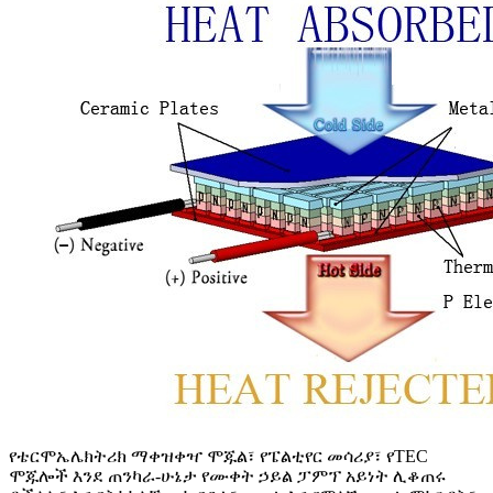
የቴርሞኤሌክትሪክ ማቀዝቀዣ ሞጁል፣ የፔልቲየር መሳሪያ፣ የTEC
ሞጁሎች እንደ ጠንካራ-ሁኔታ የሙቀት ኃይል ፓምፕ አይነት ሊቆጠሩ