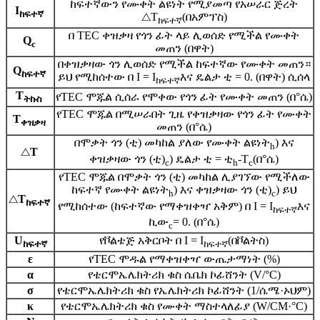
ከፍተኛውን የሙቀት ልዩነት የሚያመጣ የአሠራር ጅረት
I
ከፍተኛ
△T
(በአምፕስ)
ከፍተኛ
በ TEC ቀዝቃዛ የጎን ፊት ላይ ሊወሰድ የሚችል የሙቀት
Q
c
መጠን (በዋት)
በቀዝቃዛው ጎን ሊወሰድ የሚችል ከፍተኛው የሙቀት መጠን።
Q
ከፍተኛ
ይህ የሚከሰተው በ I = I
እና ዴልታ ቲ = 0. (በዋት) ሲሰላ
ከፍተኛ
T
የTEC ሞጁል ሲሰራ የሞቀው የጎን ፊት የሙቀት መጠን (በ°ሴ)
ትኩስ
የTEC ሞጁል በሚሠራበት ጊዜ የቀዝቃዛው የጎን ፊት የሙቀት
T
ቀዝቃዛ
መጠን (በ°ሴ)
በሞቃት ጎን (ቲ) መካከል ያለው የሙቀት ልዩነት
) እና
h
△
T
ቀዝቃዛው ጎን (ቲ)
) ዴልታ ቲ = ቲ
-T
(በ°ሴ)
c
h
c
የTEC ሞጁል በሞቃት ጎን (ቲ) መካከል ሊያገኘው የሚችለው
ከፍተኛ የሙቀት ልዩነት
) እና ቀዝቃዛው ጎን (ቲ)
) ይህ
h
c
△
T
ከፍተኛ
የሚከሰተው (ከፍተኛው የማቀዝቀዣ አቅም) በ I = I
እና
ከፍተኛ
ኪው
= 0. (በ°ሴ)
c
U
የቮልቴጅ አቅርቦት በ I = I
(በቮልትስ)
ከፍተኛ
ከፍተኛ
ε
የTEC ሞዱል የማቀዝቀዣ ውጤታማነት (%)
α
የቴርሞኤሌክትሪክ ቁስ ሴቤክ ኮፊሸንት (V/°C)
σ
የቴርሞኤሌክትሪክ ቁስ የኤሌክትሪክ ኮፊሸንት (1/ሴሜ·ኦህም)
κ
የቴርሞኤሌክትሪክ ቁስ የሙቀት ማስተላለፊያ (W/CM·°C)