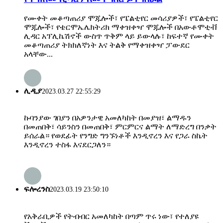
የሙቀት መቆጣጠሪያ ሞጁሎች፣ የፔልቲየር መሳሪያዎች፣ የፔልቲየር
ሞጁሎች፣ የቴርሞኤሌክትሪክ ማቀዝቀዣ ሞጁሎች በአውቶሞቲቭ
ሊዳር አፕሊኬሽኖች ውስጥ ጥቅም ላይ ይውላሉ፣ ከፍተኛ የሙቀት
መቆጣጠሪያ ትክክለኛነት እና ትልቅ የማቀዝቀዣ ፓውደር
አላቸው...
ሊዲያ
2023.03.27 22:55:29
ኩባንያው ገበያን በአዎንታዊ አመለካከት በመያዝ፣ ልማዱን
በመጠበቅ፣ ሳይንስን በመጠበቅ፣ ምርምርና ልማት ለማድረግ በንቃት
ይሰራል። የወደፊት የንግድ ግንኙነቶች እንዲኖረን እና የጋራ ስኬት
እንዲኖረን ተስፋ እናደርጋለን።
ፍሎረንስ
2023.03.19 23:50:10
የአቅራቢዎች የትብብር አመለካከት በጣም ጥሩ ነው፣ የተለያዩ