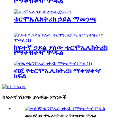
የማቀዝቀዣ ሞዱል
ቴርሞኤሌክትሪክ ኃይል ማመንጫ
ከፍተኛ ኃይል ያለው ቴርሞኤሌክትሪክ
የማቀዝቀዣ ሞዱል
ብጁ የቴርሞኤሌክትሪክ ማቀዝቀዣ
ክፍል
ከፍተኛ ሽያጭ ያላቸው ምርቶች
መደበኛ ቴርሞኤሌክትሪክ የማቀዝቀዣ ሞዱል