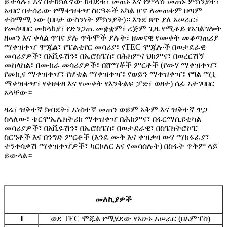
ይችላሉ፣ እና በትክክለኛው ክብደቱ፣ መጠኑ እና የምላሽ መጠኑ ምክንያት፣
አብሮ በተሰራው የማቀዝቀዣ ስርዓቶች አካል ሆኖ ለመጠቀም በጣም
ተስማሚ ነው (በቦታ ውስንነት ምክንያት)። እንደ ጸጥ ያለ አሠራር፣
የመሰባበር መከላከያ፣ የድንጋጤ መቋቋም፣ ረጅም ጊዜ የሚቆይ የአገልግሎት
ዘመን እና ቀላል ጥገና ያሉ ጥቅሞች ያሉት፣ ዘመናዊ የሙቀት መቆጣጠሪያ
ማቀዝቀዣ ሞጁል፣ የፔልቲየር መሳሪያ፣ የTEC ሞጁሎች በወታደራዊ
መሳሪያዎች፣ በአቪዬሽን፣ በኤሮስፔስ፣ በሕክምና ህክምና፣ በወረርሽኝ
መከላከል፣ በሙከራ መሳሪያዎች፣ በሸማቾች ምርቶች (የውሃ ማቀዝቀዣ፣
የመኪና ማቀዝቀዣ፣ የሆቴል ማቀዝቀዣ፣ የወይን ማቀዝቀዣ፣ የግል ሚኒ
ማቀዝቀዣ፣ የቀዘቀዘ እና የሙቀት የእንቅልፍ ፓድ፣ ወዘተ) ሰፊ አተገባበር
አላቸው።
ዛሬ፣ ዝቅተኛ ክብደት፣ አነስተኛ መጠን ወይም አቅም እና ዝቅተኛ ዋጋ
ስላለው፣ ቴርሞኤሌክትሪክ ማቀዝቀዣ በሕክምና፣ በፋርማሲዩቲካል
መሳሪያዎች፣ በአቪዬሽን፣ በኤሮስፔስ፣ በወታደራዊ፣ በስፔክትሮኮፒ
ስርዓቶች እና በንግድ ምርቶች (እንደ ሙቅ እና ቀዝቃዛ ውሃ ማከፋፈያ፣
ተንቀሳቃሽ ማቀዝቀዣዎች፣ ካርኮለር እና የመሳሰሉት) በስፋት ጥቅም ላይ
ይውላል።
መለኪያዎች
I
ወደ TEC ሞጁል የሚሄደው የአሁኑ አሠራር (በአምፕስ)