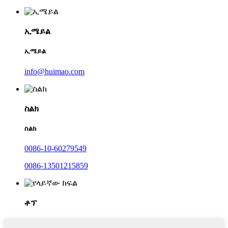
ኢሜይል
ኢሜይል
info@huimao.com
ስልክ
ስልክ
0086-10-60279549
0086-13501215859
ቶፕ