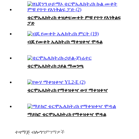
ቴርሞኤሌክትሪክ ቀዝቃዛ/ሙቀት ምቹ የጥጥ የእንቅልፍ
ፓድ
ብጁ የሙቀት ኤሌክትሪክ ማቀዝቀዣ ሞዱል
ቴርሞኤሌክትሪክ ኃይል ማመንጫ
ቴርሞኤሌክትሪክ የማቀዝቀዣ ውሃ ማቀዝቀዣ
ማይክሮ ቴርሞኤሌክትሪክ የማቀዝቀዣ ሞዱል
ተዛማጅ ብሎግ
ግምገማዎች