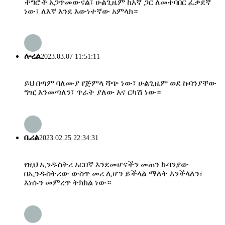
ችግሮች አጋጥመውናል፣ ሁልጊዜም ከእኛ ጋር ለመተባበር ፈቃደኛ
ነው፣ ለእኛ እንደ እውነተኛው አምላክ።
ሎረል
2023.03.07 11:51:11
ይህ በጣም ባለሙያ የጅምላ ሻጭ ነው፣ ሁልጊዜም ወደ ኩባንያቸው
ግዢ እንመጣለን፣ ጥራት ያለው እና ርካሽ ነው።
ቤሪል
2023.02.25 22:34:31
የዚህ ኢንዱስትሪ አርበኛ እንደመሆናችን መጠን ኩባንያው
በኢንዱስትሪው ውስጥ መሪ ሊሆን ይችላል ማለት እንችላለን፣
እነሱን መምረጥ ትክክል ነው።