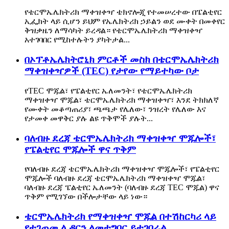
የቴርሞኤሌክትሪክ ማቀዝቀዣ ቴክኖሎጂ የተመሠረተው በፔልቲየር
ኢፌክት ላይ ሲሆን ይህም የኤሌክትሪክ ኃይልን ወደ ሙቀት በመቀየር
ቅዝቃዜን ለማሳካት ይረዳል። የቴርሞኤሌክትሪክ ማቀዝቀዣ
አተገባበር የሚከተሉትን ያካትታል...
በኦፕቶኤሌክትሮኒክ ምርቶች መስክ በቴርሞኤሌክትሪክ
ማቀዝቀዣዎች (TEC) የታየው የማይተካው ቦታ
የTEC ሞጁል፣ የፔልቲየር ኤለመንት፣ የቴርሞኤሌክትሪክ
ማቀዝቀዣ ሞጁል፣ ቴርሞኤሌክትሪክ ማቀዝቀዣ፣ እንደ ትክክለኛ
የሙቀት መቆጣጠሪያ፣ ጫጫታ የሌለው፣ ንዝረት የሌለው እና
የታመቀ መዋቅር ያሉ ልዩ ጥቅሞች ያሉት...
ባለብዙ ደረጃ ቴርሞኤሌክትሪክ ማቀዝቀዣ ሞጁሎች፣
የፔልቲየር ሞጁሎች ዋና ጥቅም
የባለብዙ ደረጃ ቴርሞኤሌክትሪክ ማቀዝቀዣ ሞጁሎች፣ የፔልቲየር
ሞጁሎች ባለብዙ ደረጃ ቴርሞኤሌክትሪክ ማቀዝቀዣ ሞጁል፣
ባለብዙ ደረጃ ፔልቲየር ኤለመንት (ባለብዙ ደረጃ TEC ሞጁል) ዋና
ጥቅም የሚገኘው በችሎታቸው ላይ ነው።
ቴርሞኤሌክትሪክ የማቀዝቀዣ ሞጁል በተሽከርካሪ ላይ
የተገጠመ ሊዳርን ለመተግበር ይተገበራል