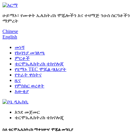
ሁይማኦ፣ የሙቀት ኤሌክትሪክ ሞጁሎችን እና ተዛማጅ ንዑስ ስርዓቶችን
ማምረት
Chinese
English
መነሻ
የኩባንያ መገለጫ
ምርቶች
ቴርሞኤሌክትሪክ ቴክኖሎጂ
የሂማኦ TEC ሞጁል ባህሪያት
የጥራት ዋስትና
ዜና
የምስክር ወረቀት
እውቂያ
እንደ መጀመር
ቴርሞኤሌክትሪክ ቴክኖሎጂ
ስለ ቴርሞኤሌክትሪክ ማቀዝቀዣ ሞጁል መግቢያ