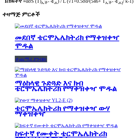
I
ε
ከፍተኛ =
ασS (T)
- ቲ
) / L (√1+0.5σα²(546+ T
- ቲ
/ κ-1)
ኤች
ሐ
ኤች
ሐ)
ተዛማጅ ምርቶች
መደበኛ ቴርሞኤሌክትሪክ የማቀዝቀዣ
ሞዱል
ተጨማሪ ያንብቡ
ማዕከላዊ ጉድጓድ እና ክብ
ቴርሞኤሌክትሪክ የማቀዝቀዣ ሞዱል
ቴርሞኤሌክትሪክ የማቀዝቀዣ ውሃ
ማቀዝቀዣ
ከፍተኛ የሙቀት ቴርሞኤሌክትሪክ