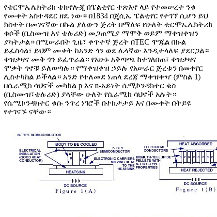
የቴርሞኤሌክትሪክ ቴክኖሎጂ በፔልቲየር ተጽእኖ ላይ የተመሠረተ ንቁ
የሙቀት አስተዳደር ዘዴ ነው። በ1834 በጄሲኤ ፔልቲየር የተገኘ ሲሆን ይህ
ክስተት በመገናኛው በኩል ያለውን ጅረት በማለፍ የሁለት ቴርሞኤሌክትሪክ
ቁሶች (ቢስሙዝ እና ቴሉሪድ) መጋጠሚያ ማሞቅ ወይም ማቀዝቀዝን
ያካትታል። በሚሠራበት ጊዜ፣ ቀጥተኛ ጅረት በTEC ሞጁል በኩል
ይፈስሳል፣ ይህም ሙቀት ከአንድ ጎን ወደ ሌላኛው እንዲተላለፍ ያደርጋል።
ቀዝቃዛና ሙቅ ጎን ይፈጥራል። የአሁኑ አቅጣጫ ከተገለበጠ፣ ቀዝቃዛና
ሞቃት ጎኖቹ ይለወጣሉ። የማቀዝቀዝ ኃይሉ የአሠራር ጅረቱን በመቀየር
ሊስተካከል ይችላል። አንድ የተለመደ ነጠላ ደረጃ ማቀዝቀዣ (ምስል 1)
በሴራሚክ ሳህኖች መካከል p እና n-አይነት ሴሚኮንዳክተር ቁስ
(ቢስሙዝ፣ቴሉሪድ) ያላቸው ሁለት የሴራሚክ ሳህኖች አሉት።
የሴሚኮንዳክተር ቁሱ ንጥረ ነገሮች በተከታታይ እና በሙቀት በትይዩ
የተገናኙ ናቸው።