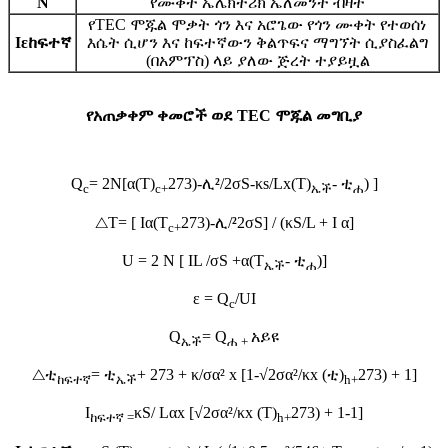
N
የሙቀት ኤሌክትሪክ ኤለመንት ብዛት
የTEC ሞጁል ሞቃት ጎን እና አሮጌው የጎን ሙቀት የተወሰነ
I
ε
ከፍተኛ
እሴት ሲሆን እና ከፍተኛውን ቅልጥፍና ማግኘት ሲያስፈልግ
(በአምፕስ) ላይ ያለው ጅረት ተያይዟል
የአጠቃቀም ቀመሮች ወደ TEC ሞጁል መግቢያ
Q
= 2N[α(T)
273)-ሊ
²
/2σS-κs/Lx(T)
- ቲ
) ]
c
c
+
ኤች
ሐ
△T= [ Iα(T
273)-ሊ/
²
2σS] / (κS/L + I α]
c
+
U = 2 N [ IL /σS +α(T
- ቲ
)]
ኤች
ሐ
ε = Q
/UI
c
Q
= Q
አይዩ
ኤች
ሐ +
△ቲ
= ቲ
+ 273 + κ/σα² x [1-√2σα²/κx (ቲ)
273) + 1]
ከፍተኛ
ኤች
h
+
I
κS/ Lαx [√2σα²/κx (T)
273) + 1-1]
ከፍተኛ =
h
+