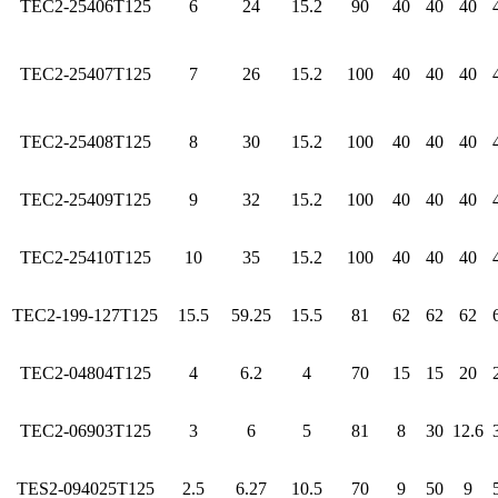
TEC2-25406T125
6
24
15.2
90
40
40
40
TEC2-25407T125
7
26
15.2
100
40
40
40
TEC2-25408T125
8
30
15.2
100
40
40
40
TEC2-25409T125
9
32
15.2
100
40
40
40
TEC2-25410T125
10
35
15.2
100
40
40
40
TEC2-199-127T125
15.5
59.25
15.5
81
62
62
62
TEC2-04804T125
4
6.2
4
70
15
15
20
TEC2-06903T125
3
6
5
81
8
30
12.6
TES2-094025T125
2.5
6.27
10.5
70
9
50
9