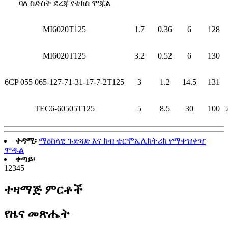
ባለ ስድስት ደረጃ የቴክስ ሞጁል
MI6020T125
1.7
0.36
6
128
MI6020T125
3.2
0.52
6
130
6CP 055 065-127-71-31-17-7-2T125
3
1.2
14.5
131
TEC6-60505T125
5
8.5
30
100
ቀዳሚ፡
ማዕከላዊ ጉድጓድ እና ክብ ቴርሞኤሌክትሪክ የማቀዝቀዣ
ሞዱል
ቀጣይ፡
1
2
3
4
5
ተዛማጅ ምርቶች
የዜና መጽሔት