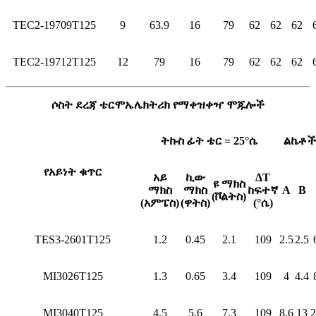
TEC2-19709T125
9
63.9
16
79
62
62
62
TEC2-19712T125
12
79
16
79
62
62
62
ሶስት ደረጃ ቴርሞኤሌክትሪክ የማቀዝቀዣ ሞጁሎች
ትኩስ ፊት ቴር = 25°ሴ
ልኬቶች
የአይነት ቁጥር
አይ
ኪው
ΔT
ዩ ማክስ
ማክስ
ማክስ
ከፍተኛ
A
B
(ቮልትስ)
(አምፔስ)
(ዋትስ)
(°ሴ)
TES3-2601T125
1.2
0.45
2.1
109
2.5
2.5
MI3026T125
1.3
0.65
3.4
109
4
4.4
MI3040T125
4.5
5.6
7.3
109
8.6
13
2