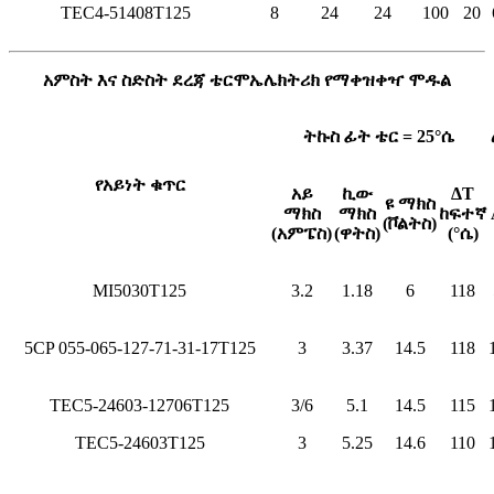
TEC4-51408T125
8
24
24
100
20
አምስት እና ስድስት ደረጃ ቴርሞኤሌክትሪክ የማቀዝቀዣ ሞዱል
ትኩስ ፊት ቴር = 25°ሴ
የአይነት ቁጥር
አይ
ኪው
ΔT
ዩ ማክስ
ማክስ
ማክስ
ከፍተኛ
(ቮልትስ)
(አምፔስ)
(ዋትስ)
(°ሴ)
MI5030T125
3.2
1.18
6
118
5CP 055-065-127-71-31-17T125
3
3.37
14.5
118
TEC5-24603-12706T125
3/6
5.1
14.5
115
TEC5-24603T125
3
5.25
14.6
110