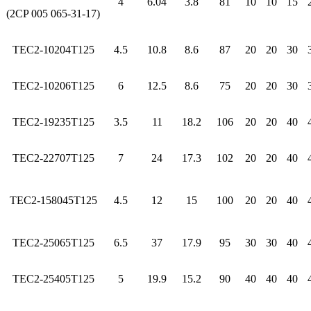
4
6.04
3.8
81
10
10
15
(2CP 005 065-31-17)
TEC2-10204T125
4.5
10.8
8.6
87
20
20
30
TEC2-10206T125
6
12.5
8.6
75
20
20
30
TEC2-19235T125
3.5
11
18.2
106
20
20
40
TEC2-22707T125
7
24
17.3
102
20
20
40
TEC2-158045T125
4.5
12
15
100
20
20
40
TEC2-25065T125
6.5
37
17.9
95
30
30
40
TEC2-25405T125
5
19.9
15.2
90
40
40
40