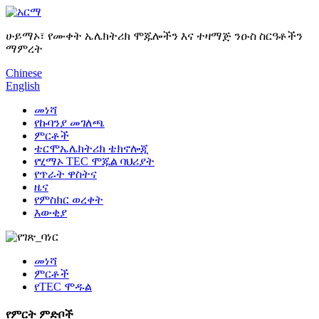
ሁይማኦ፣ የሙቀት ኤሌክትሪክ ሞጁሎችን እና ተዛማጅ ንዑስ ስርዓቶችን
ማምረት
Chinese
English
መነሻ
የኩባንያ መገለጫ
ምርቶች
ቴርሞኤሌክትሪክ ቴክኖሎጂ
የሂማኦ TEC ሞጁል ባህሪያት
የጥራት ዋስትና
ዜና
የምስክር ወረቀት
እውቂያ
መነሻ
ምርቶች
የTEC ሞዱል
የምርት ምድቦች