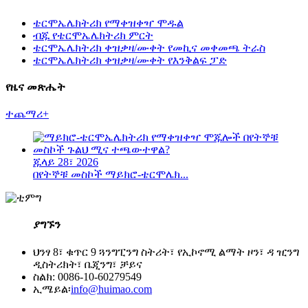
ቴርሞኤሌክትሪክ የማቀዝቀዣ ሞዱል
ብጁ የቴርሞኤሌክትሪክ ምርት
ቴርሞኤሌክትሪክ ቀዝቃዛ/ሙቀት የመኪና መቀመጫ ትራስ
ቴርሞኤሌክትሪክ ቀዝቃዛ/ሙቀት የእንቅልፍ ፓድ
የዜና መጽሔት
ተጨማሪ+
ጁላይ 28፣ 2026
በየትኞቹ መስኮች ማይክሮ-ቴርሞሌክ...
ያግኙን
ህንፃ 8፣ ቁጥር 9 ጓንግፒንግ ስትሪት፣ የኢኮኖሚ ልማት ዞን፣ ዳ ዢንግ
ዲስትሪክት፣ ቤጂንግ፣ ቻይና
ስልክ: 0086-10-60279549
ኢሜይል፡
info@huimao.com