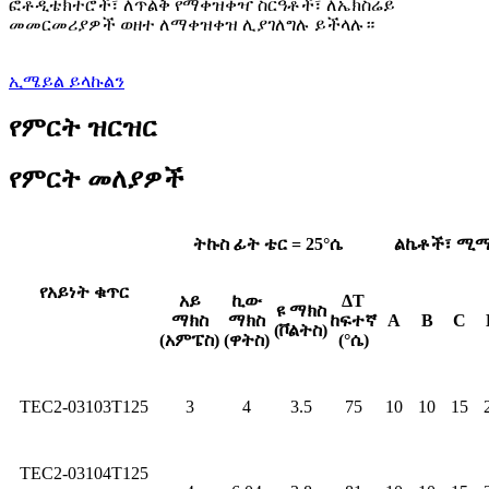
ፎቶዲቴክተሮች፣ ለጥልቅ የማቀዝቀዣ ስርዓቶች፣ ለኤክስሬይ
መመርመሪያዎች ወዘተ ለማቀዝቀዝ ሊያገለግሉ ይችላሉ።
ኢሜይል ይላኩልን
የምርት ዝርዝር
የምርት መለያዎች
ትኩስ ፊት ቴር = 25°ሴ
ልኬቶች፣ ሚ
የአይነት ቁጥር
አይ
ኪው
ΔT
ዩ ማክስ
ማክስ
ማክስ
ከፍተኛ
A
B
C
(ቮልትስ)
(አምፔስ)
(ዋትስ)
(°ሴ)
TEC2-03103T125
3
4
3.5
75
10
10
15
TEC2-03104T125