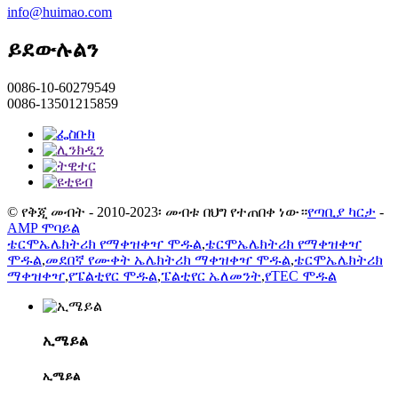
info@huimao.com
ይደውሉልን
0086-10-60279549
0086-13501215859
© የቅጂ መብት - 2010-2023፡ መብቱ በህግ የተጠበቀ ነው።
የጣቢያ ካርታ
-
AMP ሞባይል
ቴርሞኤሌክትሪክ የማቀዝቀዣ ሞዱል
,
ቴርሞኤሌክትሪክ የማቀዝቀዣ
ሞዱል
,
መደበኛ የሙቀት ኤሌክትሪክ ማቀዝቀዣ ሞዱል
,
ቴርሞኤሌክትሪክ
ማቀዝቀዣ
,
የፔልቲየር ሞዱል
,
ፔልቲየር ኤለመንት
,
የTEC ሞዱል
ኢሜይል
ኢሜይል