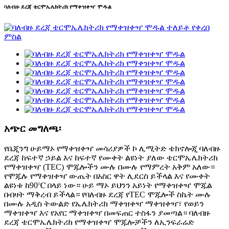
ባለብዙ ደረጃ ቴርሞኤሌክትሪክ የማቀዝቀዣ ሞዱል
አጭር መግለጫ፡
የቤጂንግ ሁይማኦ የማቀዝቀዣ መሳሪያዎች ኮ ሊሚትድ ቴክኖሎጂ ባለብዙ
ደረጃ ከፍተኛ ኃይል እና ከፍተኛ የሙቀት ልዩነት ያለው ቴርሞኤሌክትሪክ
የማቀዝቀዣ (TEC) ሞጁሎችን ሙሉ በሙሉ የማምረት አቅም አለው።
የሞጁሉ የማቀዝቀዣ ውጤት በአስር ዋት ሊደርስ ይችላል እና የሙቀት
ልዩነቱ ከ90℃ በላይ ነው። ሁይ ማኦ ይህንን አይነት የማቀዝቀዣ ሞጁል
በብዛት ማቅረብ ይችላል። የባለብዙ ደረጃ የTEC ሞጁሎች ስኬት ሙሉ
በሙሉ አዲስ ትውልድ የኤሌክትሪክ ማቀዝቀዣ ማቀዝቀዣ፣ የወይን
ማቀዝቀዣ እና የአየር ማቀዝቀዣ በመፍጠር ተስፋን ያመጣል። ባለብዙ
ደረጃ ቴርሞኤሌክትሪክ የማቀዝቀዣ ሞጁሎቻችን ለኢንፍራሬድ